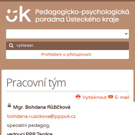
Prohlášení o přístupnosti
Pracovní tým
Vytisknout
E-mail
Mgr. Bohdana Růžičková
bohdana.ruzickova@pppuk.cz
speciální pedagog,
vedoucí PPP Teplice