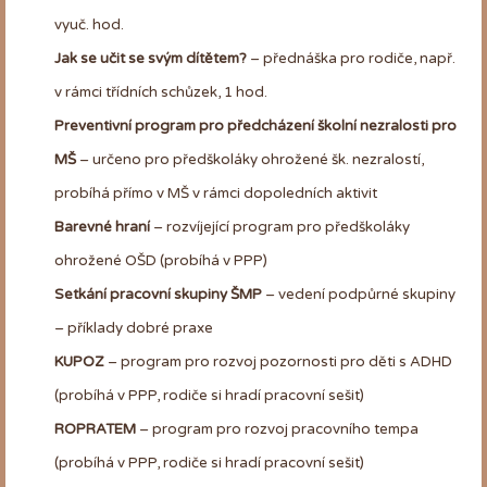
vyuč. hod.
Jak se učit se svým dítětem?
– přednáška pro rodiče, např.
v rámci třídních schůzek, 1 hod.
Preventivní program pro předcházení školní nezralosti pro
MŠ
– určeno pro předškoláky ohrožené šk. nezralostí,
probíhá přímo v MŠ v rámci dopoledních aktivit
Barevné hraní
– rozvíjející program pro předškoláky
ohrožené OŠD (probíhá v PPP)
Setkání pracovní skupiny ŠMP
– vedení podpůrné skupiny
– příklady dobré praxe
KUPOZ
– program pro rozvoj pozornosti pro děti s ADHD
(probíhá v PPP, rodiče si hradí pracovní sešit)
ROPRATEM
– program pro rozvoj pracovního tempa
(probíhá v PPP, rodiče si hradí pracovní sešit)