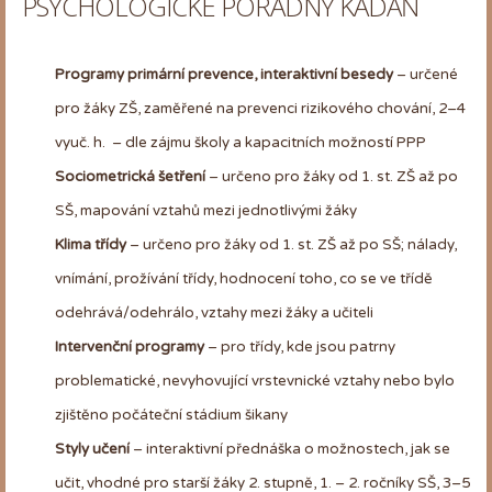
PSYCHOLOGICKÉ PORADNY KADAŇ
Programy primární prevence, interaktivní besedy
– určené
pro žáky ZŠ, zaměřené na prevenci rizikového chování, 2–4
vyuč. h. – dle zájmu školy a kapacitních možností PPP
Sociometrická šetření
– určeno pro žáky od 1. st. ZŠ až po
SŠ, mapování vztahů mezi jednotlivými žáky
Klima třídy
– určeno pro žáky od 1. st. ZŠ až po SŠ; nálady,
vnímání, prožívání třídy, hodnocení toho, co se ve třídě
odehrává/odehrálo, vztahy mezi žáky a učiteli
Intervenční programy
– pro třídy, kde jsou patrny
problematické, nevyhovující vrstevnické vztahy nebo bylo
zjištěno počáteční stádium šikany
Styly učení
– interaktivní přednáška o možnostech, jak se
učit, vhodné pro starší žáky 2. stupně, 1. – 2. ročníky SŠ, 3–5