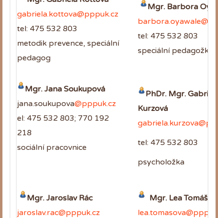
Mgr. Barbora Oya
gabriela.kottova@pppuk.cz
barbora.oyawale@pp
tel: 475 532 803
tel: 475 532 803
metodik prevence, speciální
speciální pedagožka
pedagog
Mgr. Jana Soukupová
PhDr. Mgr. Gabriel
jana.soukupova
@pppuk.cz
Kurzová
el: 475 532 803; 770 192
gabriela.kurzova@pp
218
tel: 475 532 803
sociální pracovnice
psycholožka
Mgr. Jaroslav Rác
Mgr. Lea Tomášov
jaroslav.rac@pppuk.cz
lea.tomasova@pppuk