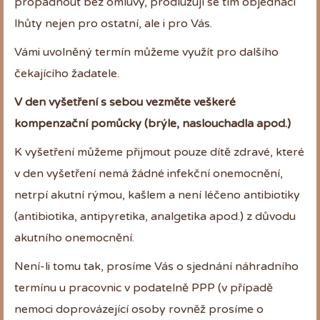
propadnout bez omluvy, prodlužují se tím objednací
lhůty nejen pro ostatní, ale i pro Vás.
Vámi uvolněný termín můžeme využít pro dalšího
čekajícího žadatele.
V den vyšetření s sebou vezměte veškeré
kompenzační pomůcky (brýle, naslouchadla apod.)
K vyšetření můžeme přijmout pouze dítě zdravé, které
v den vyšetření nemá žádné infekční onemocnění,
netrpí akutní rýmou, kašlem a není léčeno antibiotiky
(antibiotika, antipyretika, analgetika apod.) z důvodu
akutního onemocnění.
Není-li tomu tak, prosíme Vás o sjednání náhradního
termínu u pracovnic v podatelně PPP (v případě
nemoci doprovázející osoby rovněž prosíme o