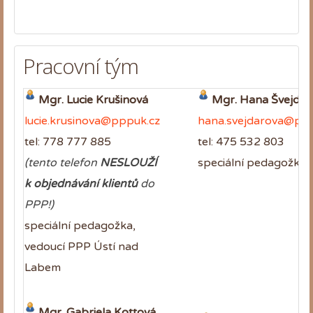
Pracovní tým
Mgr. Lucie Krušinová
Mgr. Hana Švejdar
lucie.krusinova@pppuk.cz
hana.svejdarova@ppp
tel: 778 777 885
tel: 475 532 803
(tento telefon
NESLOUŽÍ
speciální pedagožka
k objednávání klientů
do
PPP!)
speciální pedagožka,
vedoucí PPP Ústí nad
Labem
Mgr. Gabriela Kottová