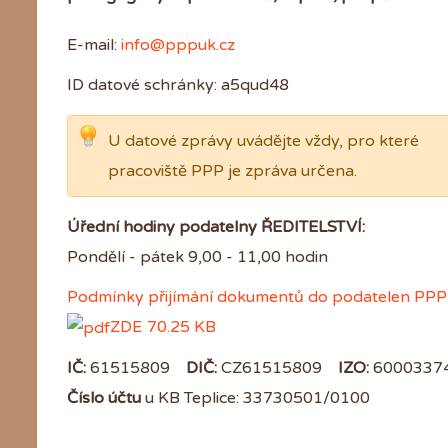
E-mail:
info@pppuk.cz
ID datové schránky: a5qud48
U datové zprávy uvádějte vždy, pro které
pracoviště PPP je zpráva určena.
Úřední hodiny podatelny ŘEDITELSTVÍ:
Pondělí - pátek 9,00 - 11,00 hodin
Podmínky přijímání dokumentů do podatelen PP
ZDE
70.25 KB
IČ:
61515809
DIČ:
CZ61515809
IZO:
6000337
Číslo účtu
u KB Teplice: 33730501/0100