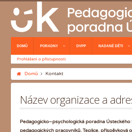
DOMŮ
PORADNY
DVPP
NADANÉ DĚTI
Prohlášení o přístupnosti
Domů
Kontakt
Název organizace a adres
Pedagogicko–psychologická poradna Ústeckého kra
pedagogických pracovníků, Teplice, příspěvková 