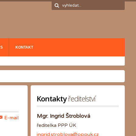
ÁS
KONTAKT
Kontakty
 ředitelství
Mgr. Ingrid Štroblová
E-mail
ředitelka PPP ÚK
ingrid.stroblova@pppuk.cz