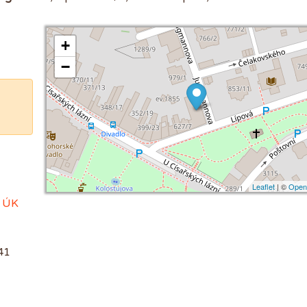
+
−
Leaflet
| ©
Open
P ÚK
41