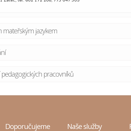
1 Žatec, tel.: 602 172 208; 773 047 305
ným mateřským jazykem
ání
ní pedagogických pracovníků
Doporučujeme
Naše služby