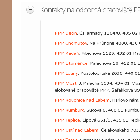
Kontakty na odborná pracoviště P
PPP Děčín
, Čs. armády 1164/8, 405 02 D
PPP Chomutov
, Na Průhoně 4800, 430 
PPP Kadaň
, Fibichova 1129, 432 01 Kad
PPP Litoměřice
, Palachova 18, 412 01 L
PPP Louny
, Postoloprtská 2636, 440 01
PPP Most
, J. Palacha 1534, 434 01 Mos
elokované pracoviště PPP, Šafaříkova 991
PPP Roudnice nad Labem
, Karlovo nám
PPP Rumburk
, Sukova 6, 408 01 Rumbur
PPP Teplice
, Lípová 651/9, 415 01 Tepl
PPP Ústí nad Labem
, Čelakovského 703