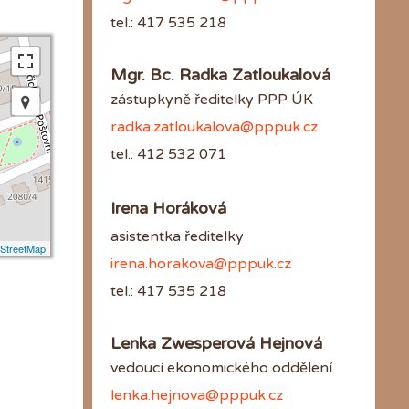
tel.: 417 535 218
Mgr. Bc. Radka Zatloukalová
zástupkyně ředitelky PPP ÚK
radka.zatloukalova@pppuk.cz
tel.: 412 532 071
Irena Horáková
asistentka ředitelky
StreetMap
irena.horakova@pppuk.cz
tel.: 417 535 218
Lenka Zwesperová Hejnová
vedoucí ekonomického oddělení
lenka.hejnova@pppuk.cz