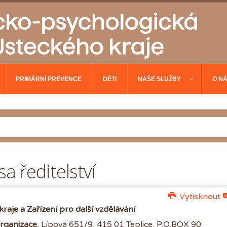
PRIMÁRNÍ PREVENCE
DĚTI
NAŠE SLUŽBY
O N
a ředitelství
Vytisknout
je a Zařízení pro další vzdělávání
organizace
, Lípová 651/9, 415 01 Teplice, P.O.BOX 90