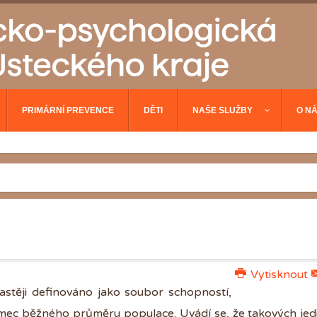
PRIMÁRNÍ PREVENCE
DĚTI
NAŠE SLUŽBY
O N
Vytisknout
astěji definováno jako soubor schopností,
ec běžného průměru populace. Uvádí se, že takových jedi