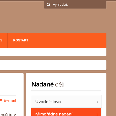
ÁS
KONTAKT
Nadané
 děti
E-mail
Úvodní slovo
Mimořádné nadání
nců je v