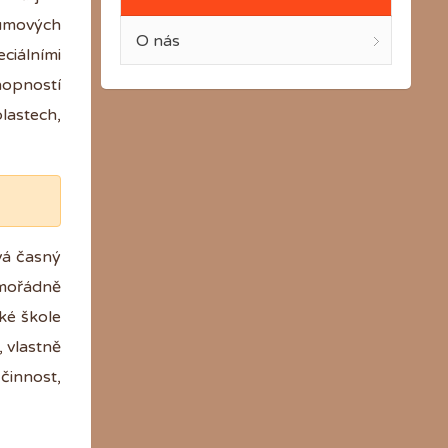
zumových
O nás
eciálními
chopností
lastech,
vá časný
mimořádně
ské škole
 vlastně
 činnost,