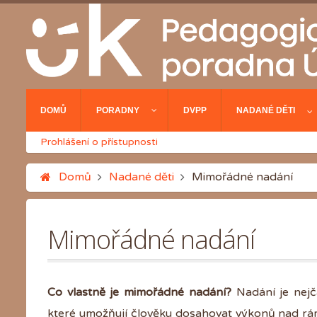
DOMŮ
PORADNY
DVPP
NADANÉ DĚTI
Prohlášení o přístupnosti
Domů
Nadané děti
Mimořádné nadání
Mimořádné nadání
Co vlastně je mimořádné nadání?
Nadání je nejč
které umožňují člověku dosahovat výkonů nad rám