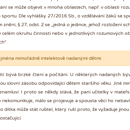
ní se může objevit v mnoha oblastech, např. v oblasti ro
bo sportu. Dle vyhlášky 27/2016 Sb., o vzdělávání žáků se sp
nění, § 27, odst. 2 se „jedná o jedince, jehož rozložení s
v celém okruhu činností nebo v jednotlivých rozumových ob
ch“.
ejména mimořádně intelektově nadanými dětmi.
dětí bývá brzké čtení a počítání. U některých nadaných bý
irokou slovní zásobu odpovídající dětem staršího věku. Jiné 
enamluví. I proto se někdy stává, že paní učitelky v mateř
 nekomunikuje, málo se projevuje a spousta věcí ho nebaví,
ého dítka může stát rušitel, který ruší proto, že vyžaduje jinou
ostačující.