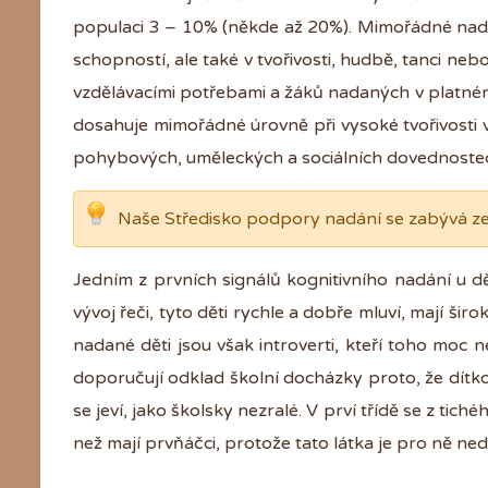
populaci 3 – 10% (někde až 20%). Mimořádné nadá
schopností, ale také v tvořivosti, hudbě, tanci ne
vzdělávacími potřebami a žáků nadaných v platném z
dosahuje mimořádné úrovně při vysoké tvořivosti 
pohybových, uměleckých a sociálních dovednoste
Naše Středisko podpory nadání se zabývá z
Jedním z prvních signálů kognitivního nadání u 
vývoj řeči, tyto děti rychle a dobře mluví, mají š
nadané děti jsou však introverti, kteří toho moc n
doporučují odklad školní docházky proto, že dítko
se jeví, jako školsky nezralé. V prví třídě se z tich
než mají prvňáčci, protože tato látka je pro ně ned