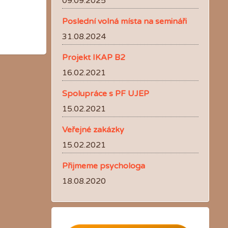
09.09.2025
Poslední volná místa na semináři
31.08.2024
Projekt IKAP B2
16.02.2021
Spolupráce s PF UJEP
15.02.2021
Veřejné zakázky
15.02.2021
Přijmeme psychologa
18.08.2020