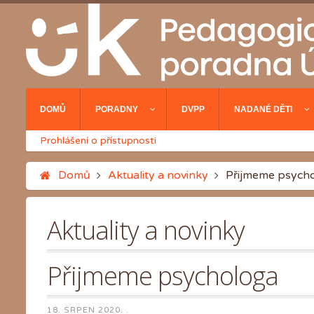
DOMŮ
PORADNY
DVPP
NADANÉ DĚTI
Prohlášení o přístupnosti
Domů
Aktuality a novinky
Přijmeme psych
Aktuality a novinky
Přijmeme psychologa
18. SRPEN 2020
. .