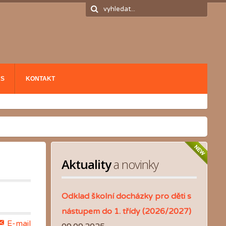
ÁS
KONTAKT
Aktuality
 a novinky
Odklad školní docházky pro děti s
nástupem do 1. třídy (2026/2027)
E-mail