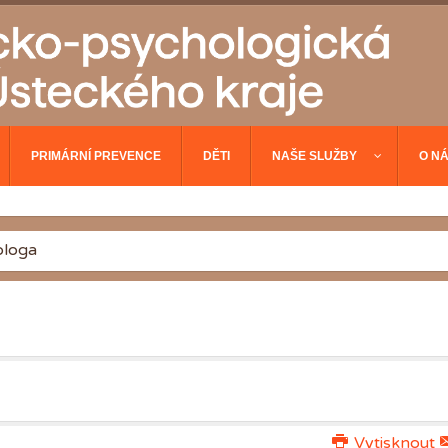
PRIMÁRNÍ PREVENCE
DĚTI
NAŠE SLUŽBY
O N
ologa
Vytisknout