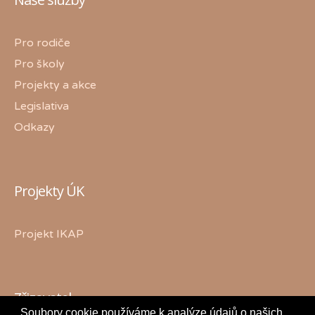
Pro rodiče
Pro školy
Projekty a akce
Legislativa
Odkazy
Projekty ÚK
Projekt IKAP
Zřizovatel
Soubory cookie používáme k analýze údajů o našich