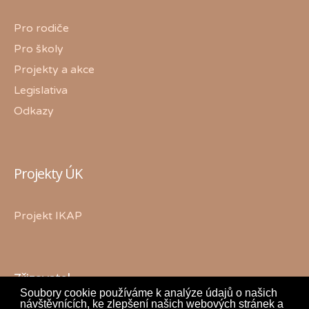
Pro rodiče
Pro školy
Projekty a akce
Legislativa
Odkazy
Projekty ÚK
Projekt IKAP
Zřizovatel
Soubory cookie používáme k analýze údajů o našich
návštěvnících, ke zlepšení našich webových stránek a