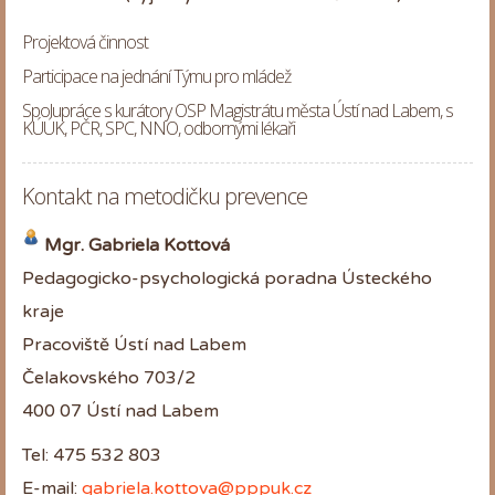
Projektová činnost
Participace na jednání Týmu pro mládež
Spolupráce s kurátory OSP Magistrátu města Ústí nad Labem, s
KÚÚK, PČR, SPC, NNO, odbornými lékaři
Kontakt na metodičku prevence
Mgr. Gabriela Kottová
Pedagogicko-psychologická poradna Ústeckého
kraje
Pracoviště Ústí nad Labem
Čelakovského 703/2
400 07 Ústí nad Labem
Tel: 475 532 803
E-mail:
gabriela.kottova@pppuk.cz