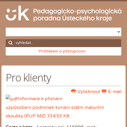
Prohlášení o přístupnosti
Pro klienty
Vytisknout
E-mail
Informace k přiznání
uzpůsobení podmínek konání státní maturitní
zkoušky (PUP MZ)
334.53 KB