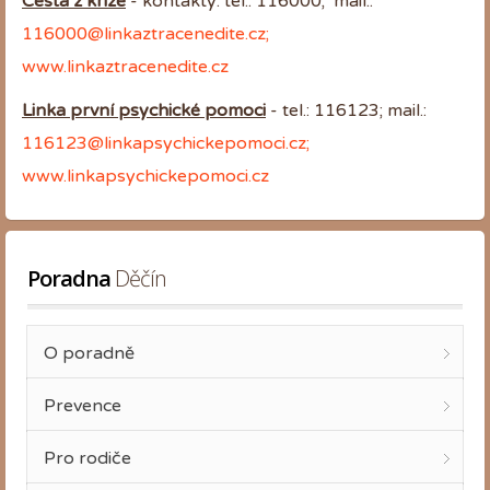
Cesta z krize
- kontakty: tel.: 116000; mail.:
116000@linkaztracenedite.cz
;
www.linkaztracenedite.cz
Linka první psychické pomoci
- tel.: 116123; mail.:
116123@linkapsychickepomoci.cz
;
www.linkapsychickepomoci.cz
Poradna
 Děčín
O poradně
Prevence
Pro rodiče