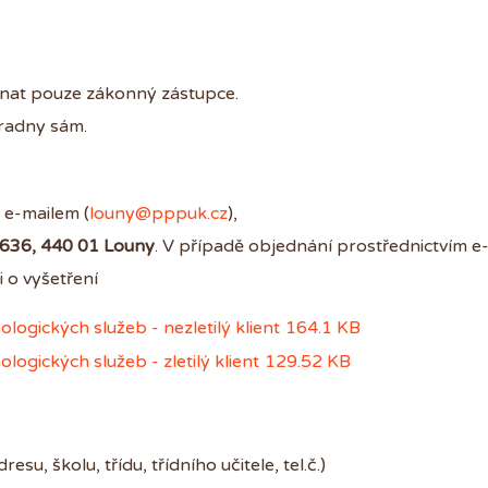
ednat pouze zákonný zástupce.
oradny sám.
 e-mailem (
louny@pppuk.cz
),
2636, 440 01 Louny
. V případě objednání prostřednictvím e-
 o vyšetření
ogických služeb - nezletilý klient
164.1 KB
gických služeb - zletilý klient
129.52 KB
su, školu, třídu, třídního učitele, tel.č.)