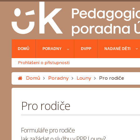
DOMŮ
PORADNY
DVPP
NADANÉ DĚTI
Prohlášení o přístupnosti
Domů
Poradny
Louny
Pro rodiče
Pro rodiče
Formuláře pro rodiče
Jak zažádat o službu v PPP Louny?