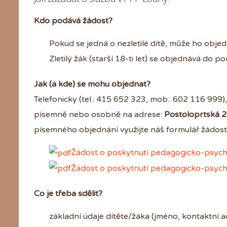
Kdo podává žádost?
Pokud se jedná o nezletilé dítě, může ho obj
Zletilý žák (starší 18-ti let) se objednává do p
Jak (a kde) se mohu objednat?
Telefonicky (tel.: 415 652 323, mob.: 602 116 999),
písemně nebo osobně na adrese:
Postoloprtská 
písemného objednání využijte náš formulář žádosti
Žádost o poskytnutí pedagogicko-psychol
Žádost o poskytnutí pedagogicko-psycholo
Co je třeba sdělit?
základní údaje dítěte/žáka (jméno, kontaktní adre