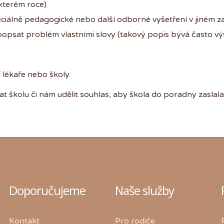
 kterém roce)
peciálně pedagogické nebo další odborné vyšetření v jiném za
 popsat problém vlastními slovy (takový popis bývá často výs
lékaře nebo školy.
 školu či nám udělit souhlas, aby škola do poradny zaslala
Doporučujeme
Naše služby
Kontakt
Pro rodiče