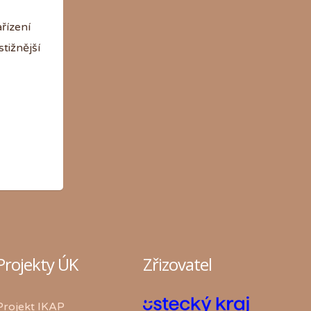
řízení
tižnější
Projekty ÚK
Zřizovatel
Projekt IKAP