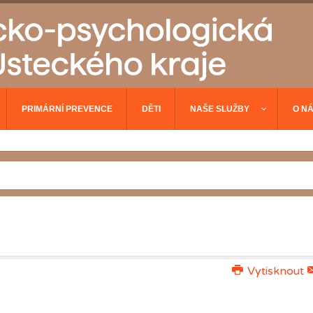
PRIMÁRNÍ PREVENCE
DĚTI
NAŠE SLUŽBY
O N
Vytisknout