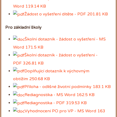
Word
119.14 KB
Žádost o vyšetření dítěte - PDF
201.81 KB
Pro základní školy
Školní dotazník - žádost o vyšetření - MS
Word
171.5 KB
Školní dotazník - žádost o vyšetření -
PDF
326.81 KB
Doplňující dotazník k výchovným
obtížím
250.68 KB
Příloha - odlišné životní podmínky
183.1 KB
Rediagnostika - MS Word
162.5 KB
Rediagnostika - PDF
319.53 KB
Vyhodnocení PO pro VP - MS Word
163